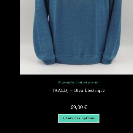
Nouveautés
,
Pull col polo uni
(AAEB) – Bleu Électrique
69,00
€
Ce
Choix des options
produit
a
plusieurs
variations.