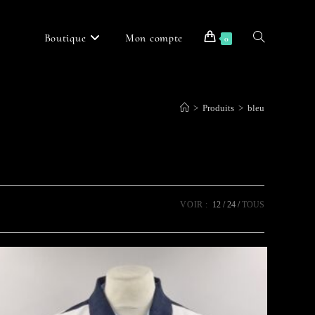
Boutique
Mon compte
Toggle
0
>
Produits
>
bleu
website
search
VOIR :
12
24
TOUS