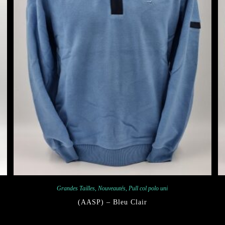
Grandes Tailles
,
Nouveautés
,
Pull col polo uni
(AASP) – Bleu Clair