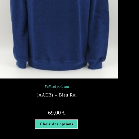
Pull col polo uni
(AAEB) – Bleu Roi
69,00
€
Ce
Choix des options
produit
a
plusieurs
variations.