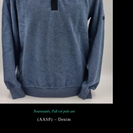
Nouveautés
,
Pull col polo uni
(AASP) – Denim