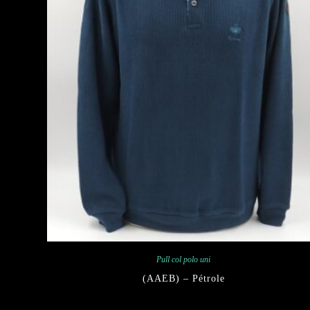
Pull col polo uni
(AAEB) – Pétrole