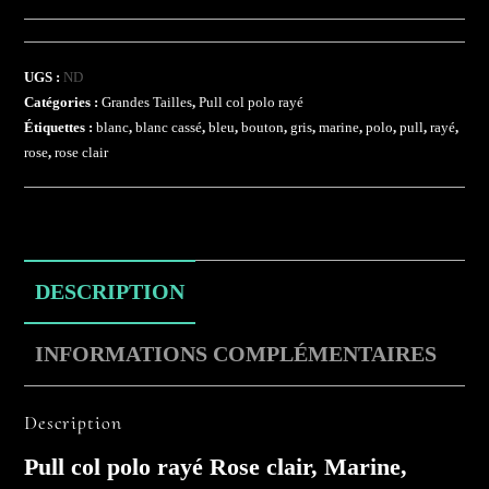
clair
UGS :
ND
Catégories :
Grandes Tailles
,
Pull col polo rayé
Étiquettes :
blanc
,
blanc cassé
,
bleu
,
bouton
,
gris
,
marine
,
polo
,
pull
,
rayé
,
rose
,
rose clair
DESCRIPTION
INFORMATIONS COMPLÉMENTAIRES
Description
Pull col polo rayé Rose clair, Marine,