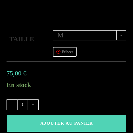
M
TAILLE
Effacer
75,00
€
En stock
quantité
-
+
de
(BEB)
AJOUTER AU PANIER
-
Rose