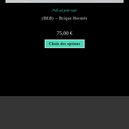
Pull col polo rayé
(BEB) – Brique Hermès
75,00
€
Ce
Choix des options
produit
a
plusieurs
variations.
Les
options
peuvent
être
choisies
sur
la
page
du
produit