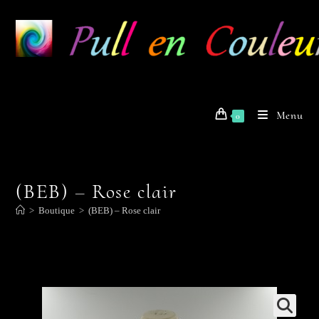
Skip
to
content
Menu
0
(BEB) – Rose clair
>
Boutique
>
(BEB) – Rose clair