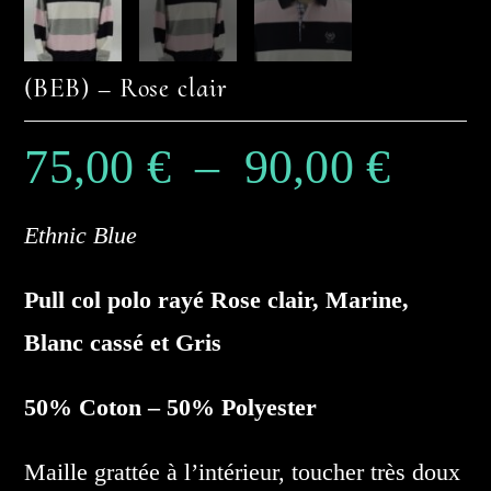
(BEB) – Rose clair
75,00
€
–
90,00
€
Plage
de
prix :
75,00 €
à
90,00 €
Ethnic Blue
Pull col polo rayé Rose clair, Marine,
Blanc cassé et Gris
50% Coton – 50% Polyester
Maille grattée à l’intérieur, toucher très doux