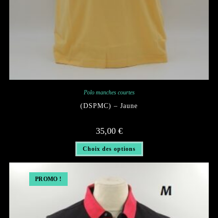
Polo manches courtes
(DSPMC) – Jaune
35,00
€
Ce
Choix des options
produit
a
plusieurs
variations.
Les
PROMO !
options
peuvent
être
choisies
sur