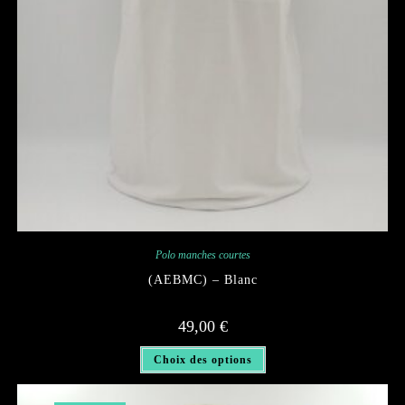
Polo manches courtes
(AEBMC) – Blanc
49,00
€
Ce
Choix des options
produit
a
plusieurs
variations.