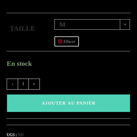
M
TAILLE
Effacer
En stock
quantité
-
+
de
(DSPMC)
AJOUTER AU PANIER
-
Indigo
UGS :
ND