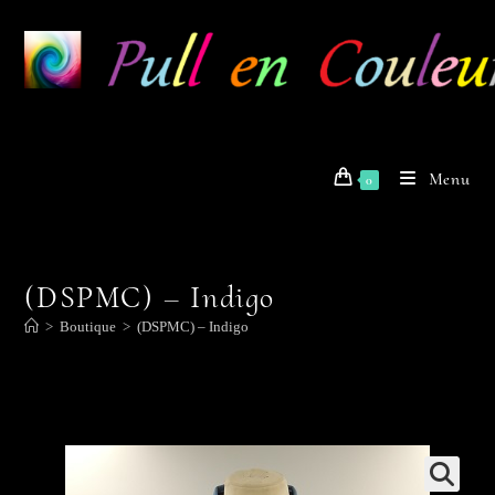
Skip
to
content
Menu
0
(DSPMC) – Indigo
>
Boutique
>
(DSPMC) – Indigo