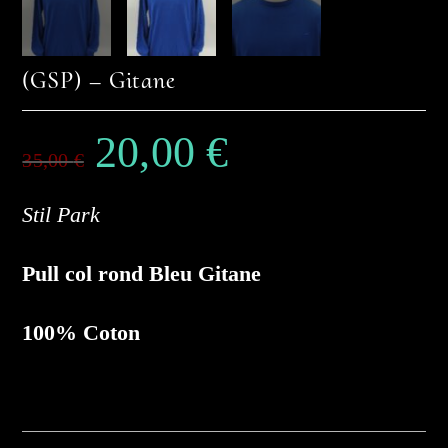
(GSP) – Gitane
20,00
€
Le
Le
prix
prix
35,00
€
initial
actuel
était :
est :
35,00 €.
20,00 €.
Stil Park
Pull col rond Bleu Gitane
100% Coton