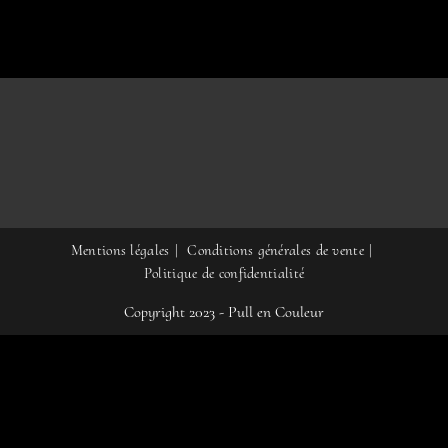
choisies
sur
la
page
du
produit
Mentions légales
Conditions générales de vente
Politique de confidentialité
Copyright 2023 - Pull en Couleur