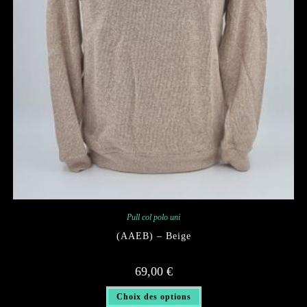
Pull col polo uni
(AAEB) – Beige
69,00
€
Ce
Choix des options
produit