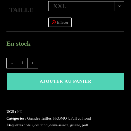
XXL
TAILLE
Effacer
En stock
quantité
-
+
de
(GSP)
AJOUTER AU PANIER
-
Gitane
UGS :
ND
Catégories :
Grandes Tailles
,
PROMO !
,
Pull col rond
Étiquettes :
bleu
,
col rond
,
demi-saison
,
gitane
,
pull