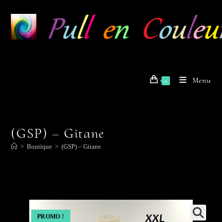
Skip
to
content
Menu
0
(GSP) – Gitane
>
Boutique
>
(GSP) – Gitane
PROMO !