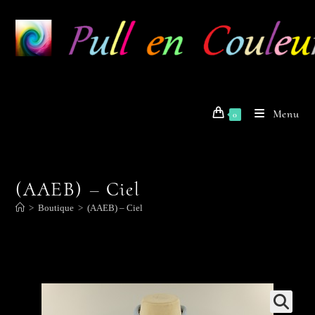
Skip
to
content
Menu
0
(AAEB) – Ciel
>
Boutique
>
(AAEB) – Ciel