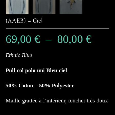
(AAEB) – Ciel
69,00
€
–
80,00
€
Plage
de
prix :
69,00 €
à
80,00 €
Ethnic Blue
Pull col polo uni Bleu ciel
50% Coton – 50% Polyester
Maille grattée à l’intérieur, toucher très doux