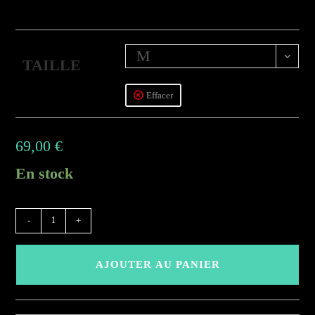
M
TAILLE
Effacer
69,00
€
En stock
quantité
-
+
de
(AAEB)
AJOUTER AU PANIER
-
Ciel