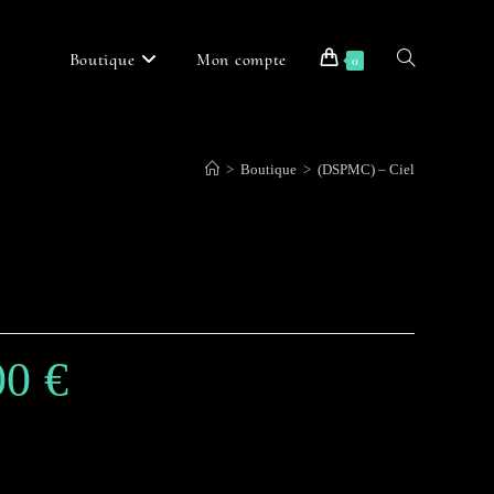
Boutique
Mon compte
Toggle
0
>
Boutique
>
(DSPMC) – Ciel
website
search
00
€
Plage
de
prix :
35,00 €
à
45,00 €