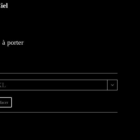
iel
 à porter
XL
facer