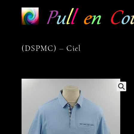
Skip
to
content
(DSPMC) – Ciel
🔍