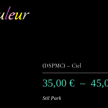
(DSPMC) – Ciel
35,00
€
–
45,
Stil Park