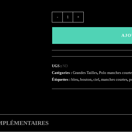
quantité
-
+
de
(DSPMC)
AJO
-
Ciel
UGS :
ND
Catégories :
Grandes Tailles
,
Polo manches courte
Étiquettes :
bleu
,
bouton
,
ciel
,
manches courtes
,
p
MPLÉMENTAIRES