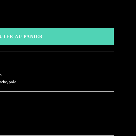
UTER AU PANIER
s
oche
,
polo