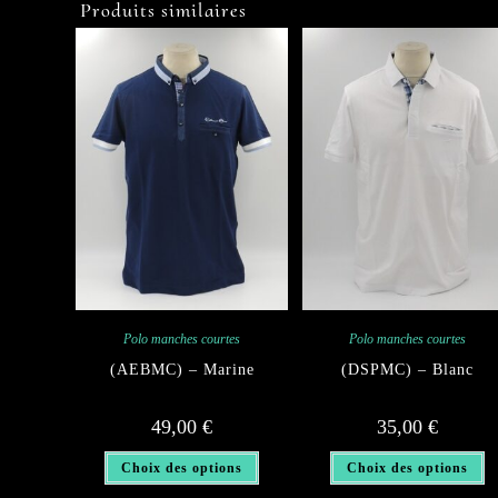
Produits similaires
Polo manches courtes
Polo manches courtes
(AEBMC) – Marine
(DSPMC) – Blanc
49,00
€
35,00
€
Ce
C
Choix des options
Choix des options
produit
pr
a
a