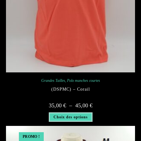
Grandes Tailles
,
Polo manches courtes
(DSPMC) – Corail
Plage
35,00
€
–
45,00
€
de
prix :
Ce
35,00 €
Choix des options
produit
à
a
45,00 €
plusieurs
variations.
Les
PROMO !
options