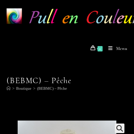
Skip
to
content
Menu
0
(BEBMC) – Pêche
>
Boutique
>
(BEBMC) – Pêche