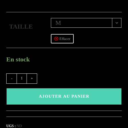
M
TAILLE
Effacer
En stock
quantité
-
+
de
(BEBMC)
AJOUTER AU PANIER
-
Pêche
UGS :
ND