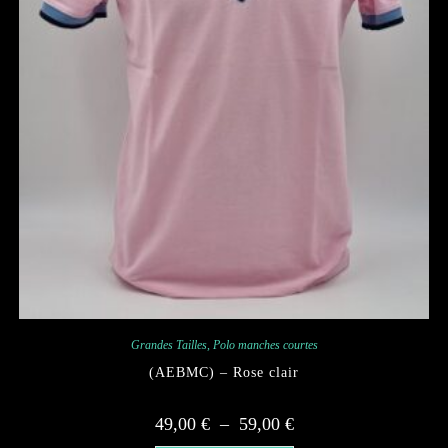
Grandes Tailles
,
Polo manches courtes
(AEBMC) – Rose clair
Plage
49,00
€
–
59,00
€
de
prix :