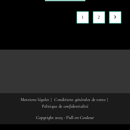
49,00 €.
30,00 €.
a
plusieurs
variations.
Les
1
2
options
peuvent
être
choisies
sur
la
page
du
produit
Mentions légales
Conditions générales de vente
Politique de confidentialité
Copyright 2023 - Pull en Couleur