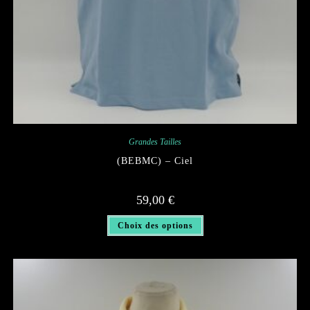
Grandes Tailles
(BEBMC) – Ciel
59,00
€
Ce
Choix des options
produit
a
plusieurs
variations.
Les
options
peuvent
être
choisies