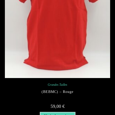
Grandes Tailles
(BEBMC) – Rouge
59,00
€
Ce