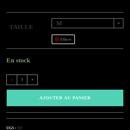
M
TAILLE
Effacer
En stock
quantité
-
+
de
(JCSPMC)
AJOUTER AU PANIER
-
Corail
UGS :
ND