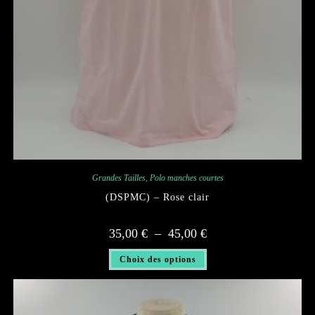
Grandes Tailles
,
Polo manches courtes
(DSPMC) – Rose clair
Plage
35,00
€
–
45,00
€
de
prix :
Ce
35,00 €
Choix des options
produit
à
a
45,00 €
plusieurs
variations.
Les
options