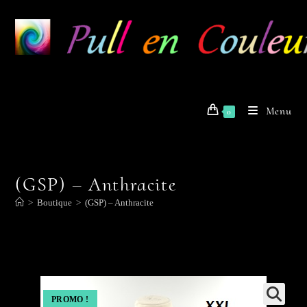
Skip
to
content
Menu
0
(GSP) – Anthracite
>
Boutique
>
(GSP) – Anthracite
PROMO !