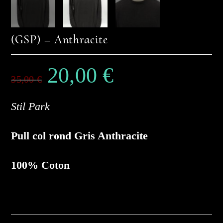
(GSP) – Anthracite
20,00
€
Le
Le
prix
prix
35,00
€
initial
actuel
était :
est :
35,00 €.
20,00 €.
Stil Park
Pull col rond Gris Anthracite
100% Coton