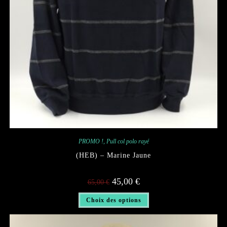
PROMO !
,
Pull col polo rayé
(HEB) – Marine Jaune
Le
Le
45,00
€
65,00
€
prix
prix
initial
actuel
Ce
était :
est :
Choix des options
produit
65,00 €.
45,00 €.
a
plusieurs
variations.