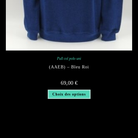
Pull col polo uni
(AAEB) – Bleu Roi
69,00
€
Ce
Choix des options
produit
a
plusieurs
variations.
Les
options
peuvent
être
choisies
sur