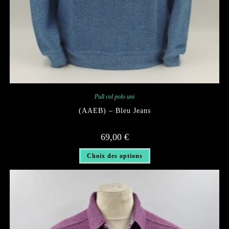
Pull col polo uni
(AAEB) – Bleu Jeans
69,00
€
Ce
Choix des options
produit
a
plusieurs
variations.
Les
options
peuvent
être
choisies
sur