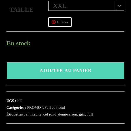
XXL
TAILLE
Effacer
En stock
quantité
de
AJOUTER AU PANIER
(GSP)
-
Anthracite
UGS :
ND
Catégories :
PROMO !
,
Pull col rond
Étiquettes :
anthracite
,
col rond
,
demi-saison
,
gris
,
pull