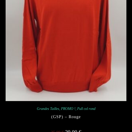
Grandes Tailles
,
PROMO !
,
Pull col rond
(GSP) – Rouge
Le
Le