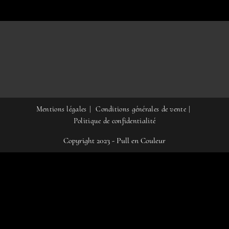
la
page
du
produit
Mentions légales
Conditions générales de vente
Politique de confidentialité
Copyright 2023 - Pull en Couleur