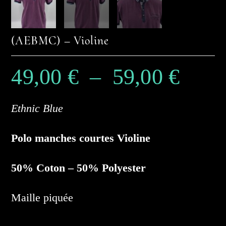
(AEBMC) – Violine
49,00
€
–
59,00
€
Plage
de
prix :
49,00 €
à
59,00 €
Ethnic Blue
Polo manches courtes Violine
50% Coton – 50% Polyester
Maille piquée