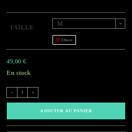
M
TAILLE
Effacer
49,00
€
En stock
quantité
-
+
de
(AEBMC)
AJOUTER AU PANIER
-
Violine