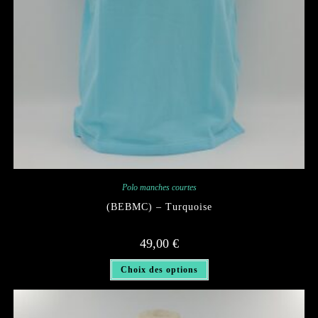
Polo manches courtes
(BEBMC) – Turquoise
49,00
€
Ce
Choix des options
produit
a
plusieurs
variations.
Les