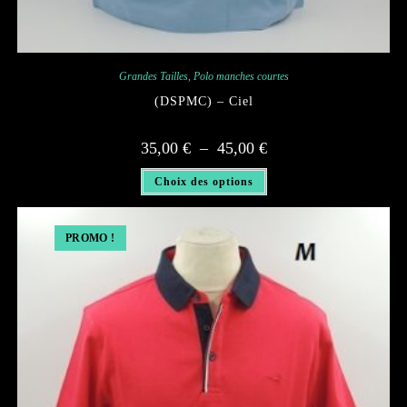
Grandes Tailles
,
Polo manches courtes
(DSPMC) – Ciel
Plage
35,00
€
–
45,00
€
de
prix :
Ce
35,00 €
Choix des options
produit
à
a
45,00 €
plusieurs
variations.
Les
PROMO !
options
peuvent
être
choisies
sur
la
page
du
produit