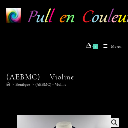
Skip
to
content
Menu
0
(AEBMC) – Violine
>
Boutique
>
(AEBMC) – Violine