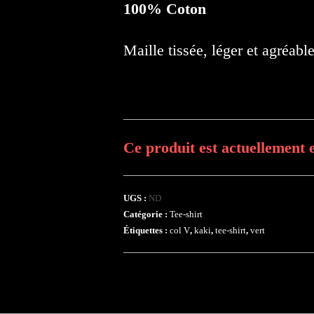
100% Coton
Maille tissée, léger et agréable
Ce produit est actuellement e
UGS :
ND
Catégorie :
Tee-shirt
Étiquettes :
col V
,
kaki
,
tee-shirt
,
vert