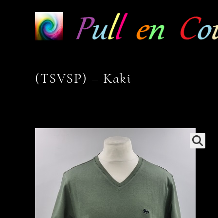
Skip
to
content
(TSVSP) – Kaki
🔍