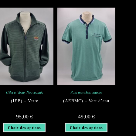
Gilet et Veste
,
Nouveautés
Polo manches courtes
(IEB) – Verte
(AEBMC) – Vert d’eau
95,00
€
49,00
€
Ce
Ce
Choix des options
Choix des options
produit
produit
a
a