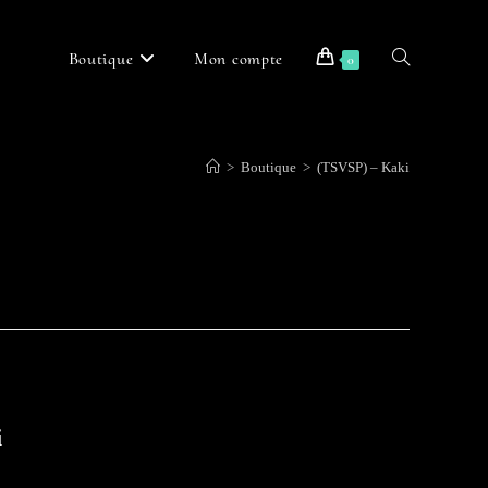
Boutique
Mon compte
Toggle
0
>
Boutique
>
(TSVSP) – Kaki
website
search
i