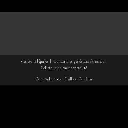
la
page
du
produit
Mentions légales
Conditions générales de vente
Politique de confidentialité
Copyright 2023 - Pull en Couleur