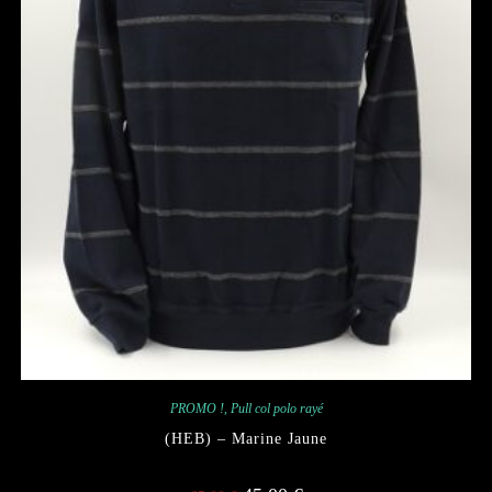
PROMO !
,
Pull col polo rayé
(HEB) – Marine Jaune
Le
Le