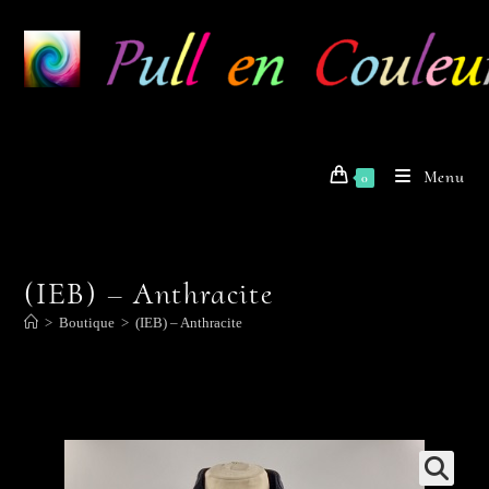
Skip
to
content
Menu
0
(IEB) – Anthracite
>
Boutique
>
(IEB) – Anthracite