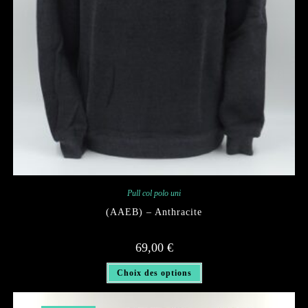
Pull col polo uni
(AAEB) – Anthracite
69,00
€
Ce
Choix des options
produit
a
plusieurs
variations.