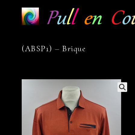
Skip
to
content
(ABSP1) – Brique
🔍