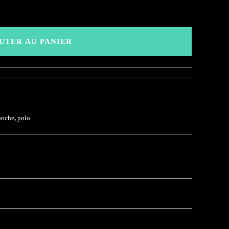
UTER AU PANIER
poche
,
polo