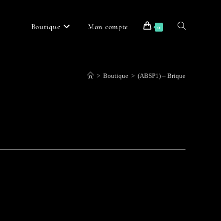
Boutique
Mon compte
Toggle
0
>
Boutique
>
(ABSP1) – Brique
website
search