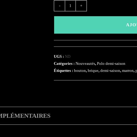
quantité
-
+
de
(ABSP1)
AJO
-
Brique
UGS :
ND
Catégories :
Nouveautés
,
Polo demi-saison
Étiquettes :
bouton
,
brique
,
demi-saison
,
marron
,
MPLÉMENTAIRES