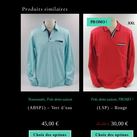
Produits similaires
PROMO !
Nouveautés
,
Polo demi-saison
Polo demi-saison
,
PROMO !
(ABSP1) – Vert d’eau
(LSP) – Rouge
Le
Le
45,00
€
30,00
€
45,00
€
prix
prix
initial
actue
Ce
C
était :
est :
Choix des options
Choix des options
produit
pr