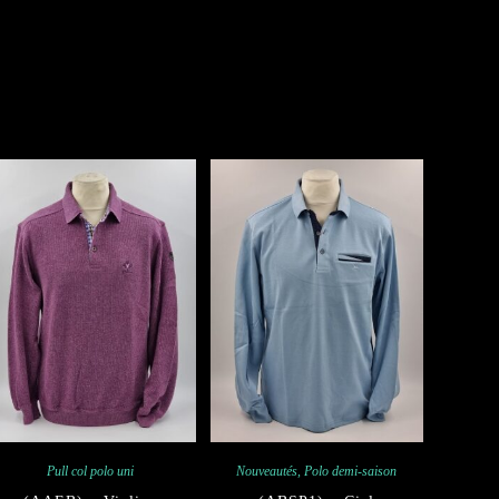
Pull col polo uni
Nouveautés
,
Polo demi-saison