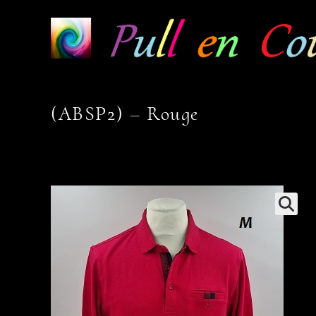
Skip
to
content
(ABSP2) – Rouge
🔍