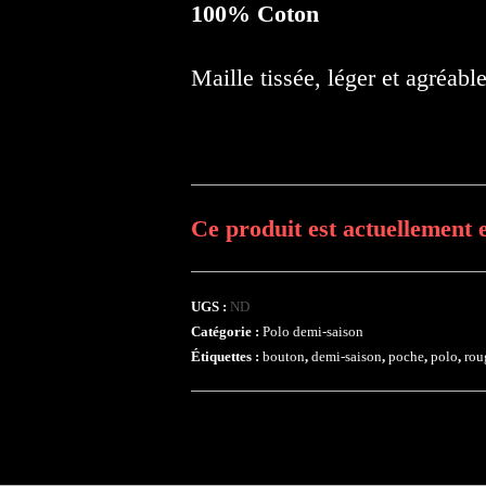
100% Coton
Maille tissée, léger et agréable
Ce produit est actuellement e
UGS :
ND
Catégorie :
Polo demi-saison
Étiquettes :
bouton
,
demi-saison
,
poche
,
polo
,
rou