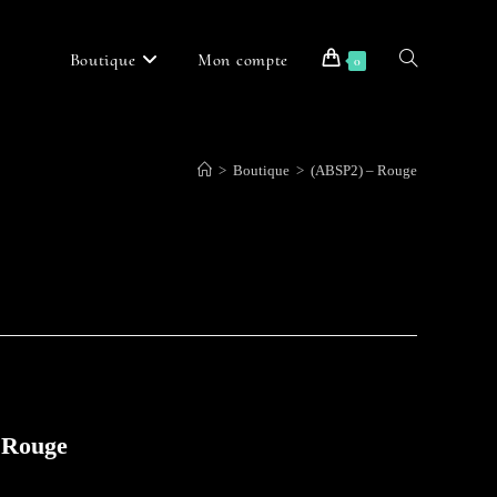
Boutique
Mon compte
Toggle
0
>
Boutique
>
(ABSP2) – Rouge
website
search
e Rouge