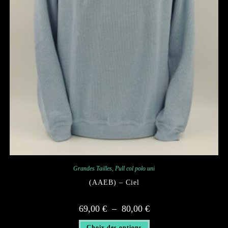
Grandes Tailles
,
Pull col polo uni
(AAEB) – Ciel
Plage
69,00
€
–
80,00
€
de
prix :
Ce
69,00 €
Choix des options