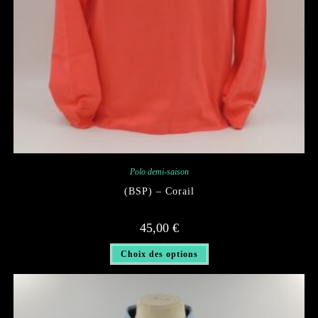
Polo demi-saison
(BSP) – Corail
45,00
€
Ce
Choix des options
produit
a
plusieurs
variations.
Les
options
peuvent