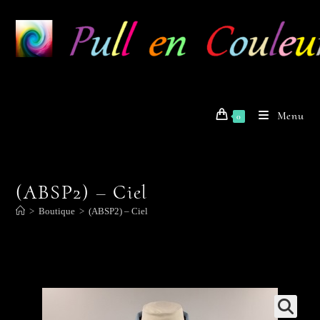
Skip
to
content
Menu
0
(ABSP2) – Ciel
>
Boutique
>
(ABSP2) – Ciel