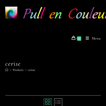
Skip
to
content
Menu
0
cerise
>
Produits
>
cerise