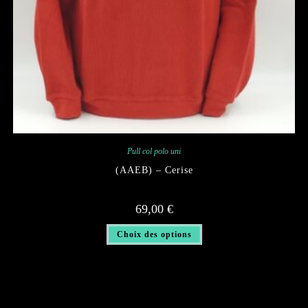
Pull col polo uni
(AAEB) – Cerise
69,00
€
Ce
Choix des options
produit
a
plusieurs
variations.
Les
options
peuvent
être